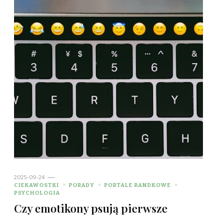
2025-09-24
CIEKAWOSTKI
PORADY
PORTALE RANDKOWE
PSYCHOLOGIA
Czy emotikony psują pierwsze