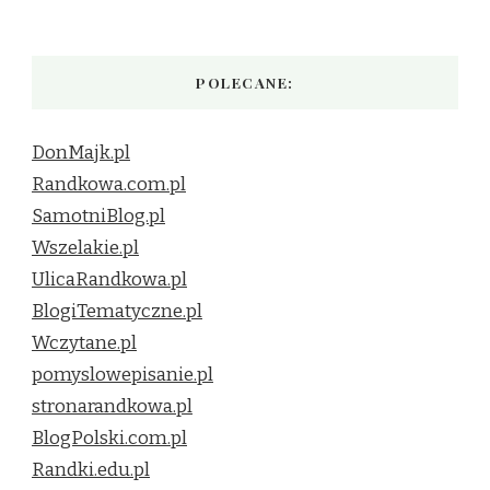
POLECANE:
DonMajk.pl
Randkowa.com.pl
SamotniBlog.pl
Wszelakie.pl
UlicaRandkowa.pl
BlogiTematyczne.pl
Wczytane.pl
pomyslowepisanie.pl
stronarandkowa.pl
BlogPolski.com.pl
Randki.edu.pl