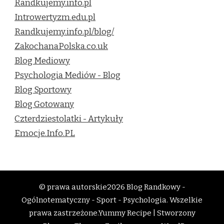
Randkujemy.info.pl
Introwertyzm.edu.pl
Randkujemy.info.pl/blog/
ZakochanaPolska.co.uk
Blog Mediowy
Psychologia Mediów - Blog
Blog Sportowy
Blog Gotowany
Czterdziestolatki - Artykuły
Emocje.Info.PL
© prawa autorskie2026
Blog Randkowy -
Ogólnotematyczny - Sport - Psychologia
. Wszelkie
prawa zastrzeżone.
Yummy Recipe | Stworzony