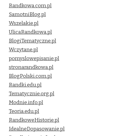
Randkowa.com.pl
SamotniBlog.pl
Wszelakie.pl
UlicaRandkowa.pl
BlogiTematyczne.pl
Wczytane.pl
pomyslowepisanie.pl
stronarandkowa.pl
BlogPolski.com.pl
Randki.edu.pl
Tematycznie.org.pl
Modnie.info.pl
Teoria.edu.pl
RandkoweHistorie.pl
IdealneDopasowanie.pl