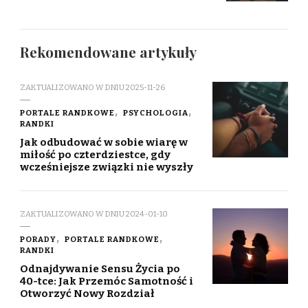
Rekomendowane artykuły
ZAKTUALIZOWANO W DNIU
2025-11-26
PORTALE RANDKOWE
PSYCHOLOGIA
RANDKI
Jak odbudować w sobie wiarę w
miłość po czterdziestce, gdy
wcześniejsze związki nie wyszły
ZAKTUALIZOWANO W DNIU
2024-01-10
PORADY
PORTALE RANDKOWE
RANDKI
Odnajdywanie Sensu Życia po
40-tce: Jak Przemóc Samotność i
Otworzyć Nowy Rozdział