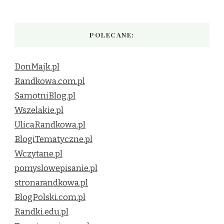
POLECANE:
DonMajk.pl
Randkowa.com.pl
SamotniBlog.pl
Wszelakie.pl
UlicaRandkowa.pl
BlogiTematyczne.pl
Wczytane.pl
pomyslowepisanie.pl
stronarandkowa.pl
BlogPolski.com.pl
Randki.edu.pl