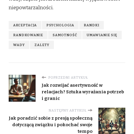
niepowtarzalności.
AKCEPTACJA
PSYCHOLOGIA
RANDKI
RANDKOWANIE
SAMOTNOŚĆ
UMAWIANIE SIĘ
WADY
ZALETY
POPRZEDNI ARTYKUŁ
Jak rozwijać asertywność w
relacjach? Sztuka wyrażania potrzeb
i granic
NASTĘPNY ARTYKUŁ
Jak poradzić sobie z presją społeczną
dotyczącą związku i pokochać swoje
tempo