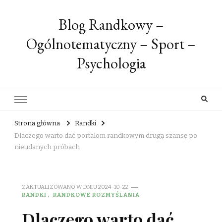
Blog Randkowy –
Ogólnotematyczny – Sport –
Psychologia
Strona główna
Randki
Dlaczego warto dać portalom randkowym drugą szansę po
nieudanych próbach
ZAKTUALIZOWANO W DNIU
2024-10-22
RANDKI
RANDKOWE ROZMYŚLANIA
Dlaczego warto dać