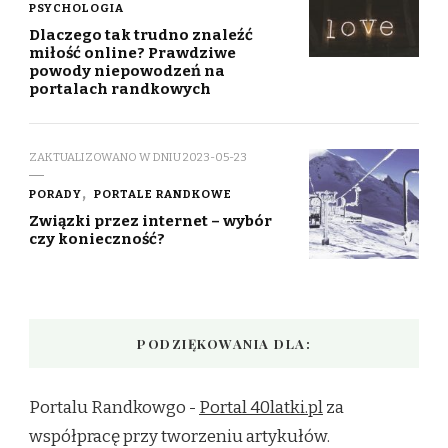
PSYCHOLOGIA
Dlaczego tak trudno znaleźć
miłość online? Prawdziwe
powody niepowodzeń na
portalach randkowych
ZAKTUALIZOWANO W DNIU
2023-05-23
PORADY
PORTALE RANDKOWE
Związki przez internet – wybór
czy konieczność?
PODZIĘKOWANIA DLA:
Portalu Randkowgo -
Portal 40latki.pl
za
współpracę przy tworzeniu artykułów.