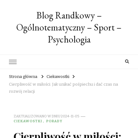
Blog Randkowy –
Ogólnotematyczny – Sport –
Psychologia
Strona główna
Ciekawostki
Cierpliwość w miłości: Jak unikać pośpiechu i dać czas na
rozwój relacji
ZAKTUALIZOWANO W DNIU
2024-11-05
CIEKAWOSTKI
PORADY
Cierpliwość w miłości: