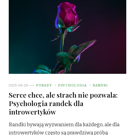
2025-04-26
PORADY
PSYCHOLOGIA
RANDKI
Serce chce, ale strach nie pozwala:
Psychologia randek dla
introwertyków
Randki bywają wyzwaniem dla każdego, ale dla
introwertyków często są prawdziwą próbą