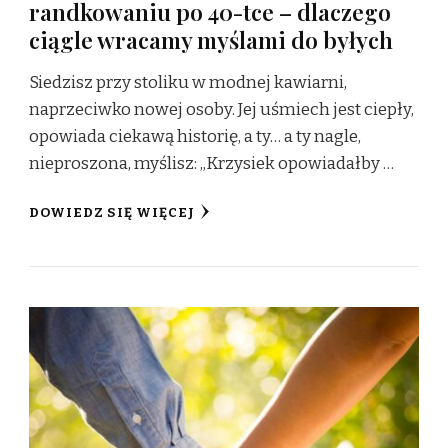
randkowaniu po 40-tce – dlaczego
ciągle wracamy myślami do byłych
Siedzisz przy stoliku w modnej kawiarni,
naprzeciwko nowej osoby. Jej uśmiech jest ciepły,
opowiada ciekawą historię, a ty… a ty nagle,
nieproszona, myślisz: „Krzysiek opowiadałby …
DOWIEDZ SIĘ WIĘCEJ