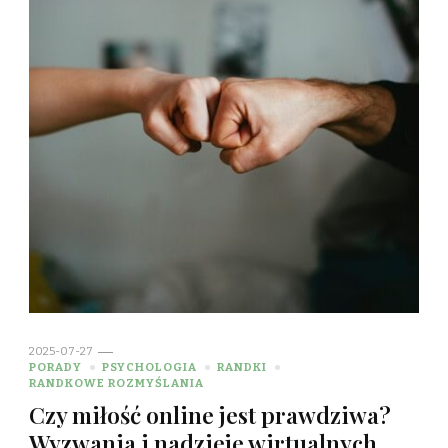
2025-07-27
PORADY
PSYCHOLOGIA
RANDKI
RANDKOWE ROZMYŚLANIA
Czy miłość online jest prawdziwa?
Wyzwania i nadzieje wirtualnych