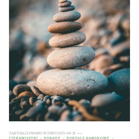
ZAKTUALIZOWANO W DNIU
2025-04-12
CIEKAWOSTKI
PORADY
PORTALE RANDKOWE